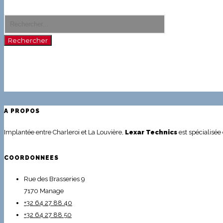
Rechercher
A PROPOS
Implantée entre Charleroi et La Louvière,
Lexar Technics
est spécialisée 
COORDONNEES
Rue des Brasseries 9
7170 Manage
+32 64 27 88 40
+32 64 27 88 50