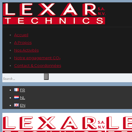
Accueil
A Propos
Nos Activités
Notre engagement CO₂
Contact & Coordonnées
FR
NL
EN